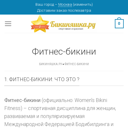
Skip
Ваш город
–
Москва
(
изменить
)
Доставим заказ
послезавтра
to
content
0
Фитнес-бикини
БИКИНЯШКА.РУ
»
ФИТНЕС-БИКИНИ
1. ФИТНЕС-БИКИНИ: ЧТО ЭТО ?
Фитнес-бикини
(официально: Women’s Bikini
Fitness) – спортивная дисциплина для женщин,
развиваемая и популяризируемая
Международной Федерацией Бодибилдинга и