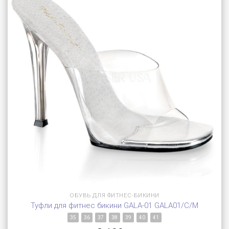
ОБУВЬ ДЛЯ ФИТНЕС-БИКИНИ
Туфли для фитнес бикини GALA-01 GALA01/C/M
35
36
37
38
39
40
41