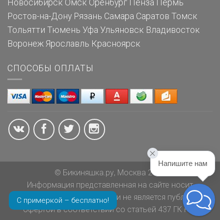
Новосибирск
Омск
Оренбург
Пенза
Пермь
Ростов-на-Дону
Рязань
Самара
Саратов
Томск
Тольятти
Тюмень
Уфа
Ульяновск
Владивосток
Воронеж
Ярославль
Красноярск
СПОСОБЫ ОПЛАТЫ
Напишите нам
© Бикиняшка.ру, Москва 2026
Информация представленная на сайте носит
ознакомительный характер и не является публичной
С примеркой – бесплатно!
офертой в соответствии со статьей 437 ГК РФ.