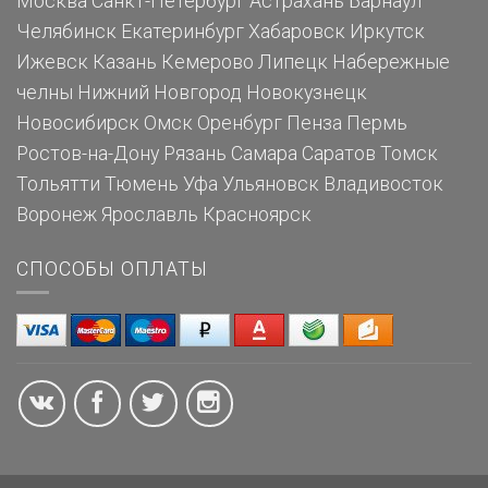
Москва
Санкт-Петербург
Астрахань
Барнаул
Челябинск
Екатеринбург
Хабаровск
Иркутск
Ижевск
Казань
Кемерово
Липецк
Набережные
челны
Нижний Новгород
Новокузнецк
Новосибирск
Омск
Оренбург
Пенза
Пермь
Ростов-на-Дону
Рязань
Самара
Саратов
Томск
Тольятти
Тюмень
Уфа
Ульяновск
Владивосток
Воронеж
Ярославль
Красноярск
СПОСОБЫ ОПЛАТЫ