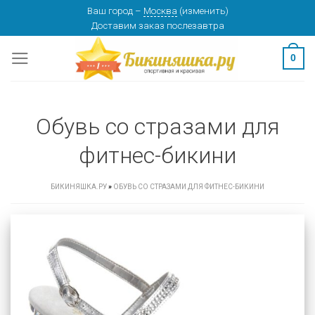
Skip
Ваш город
–
Москва
(
изменить
)
Доставим заказ
послезавтра
to
content
0
Обувь со стразами для
фитнес-бикини
БИКИНЯШКА.РУ
»
ОБУВЬ СО СТРАЗАМИ ДЛЯ ФИТНЕС-БИКИНИ