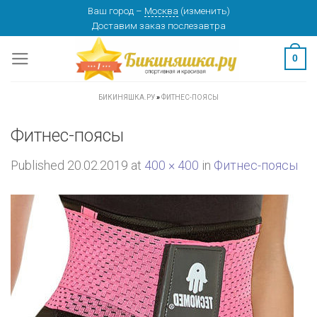
Skip
Ваш город
–
Москва
(
изменить
)
Доставим заказ
послезавтра
to
content
0
БИКИНЯШКА.РУ
»
ФИТНЕС-ПОЯСЫ
Фитнес-поясы
Published
20.02.2019
at
400 × 400
in
Фитнес-поясы