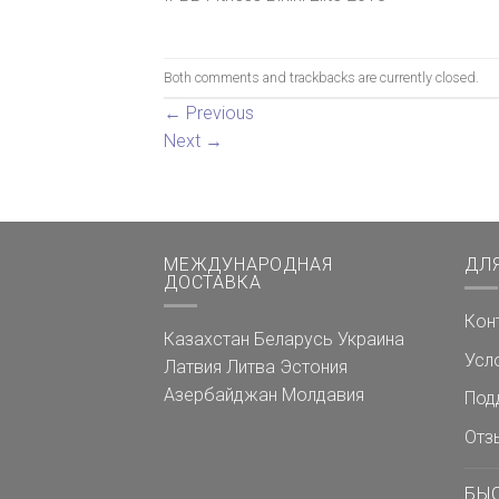
Both comments and trackbacks are currently closed.
←
Previous
Next
→
МЕЖДУНАРОДНАЯ
ДЛ
ДОСТАВКА
Кон
Казахстан
Беларусь
Украина
Усл
Латвия
Литва
Эстония
Азербайджан
Молдавия
Под
Отз
БЫ