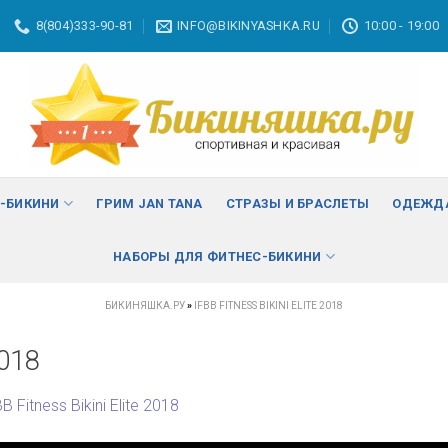
8(804)333-90-81
INFO@BIKINYASHKA.RU
10:00 - 19:00
С-БИКИНИ
ГРИМ JAN TANA
СТРАЗЫ И БРАСЛЕТЫ
ОДЕЖДА
НАБОРЫ ДЛЯ ФИТНЕС-БИКИНИ
БИКИНЯШКА.РУ
»
IFBB FITNESS BIKINI ELITE 2018
2018
B Fitness Bikini Elite 2018