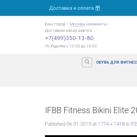
Skip
Доставка и оплата
to
content
Ваш город
–
Москва
(
изменить
)
Доставим заказ
завтра
+7(499)350-13-80
По будням с 10:00 до 19:00
ОБУВЬ ДЛЯ ФИТНЕ
IFBB Fitness Bikini Elite 
Published
06.01.2019
at
1774 × 1418
in
IFB