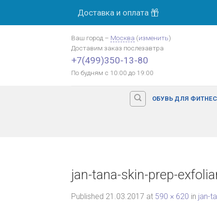
Skip
Доставка и оплата
to
content
Ваш город
–
Москва
(
изменить
)
Доставим заказ
послезавтра
+7(499)350-13-80
По будням с 10:00 до 19:00
ОБУВЬ ДЛЯ ФИТНЕ
jan-tana-skin-prep-exfolia
Published
21.03.2017
at
590 × 620
in
jan-t