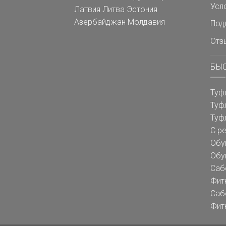
Усл
Латвия
Литва
Эстония
Азербайджан
Молдавия
Под
Отз
БЫ
Туф
Туф
Туф
С р
Обу
Обу
Саб
Фит
Саб
Фит