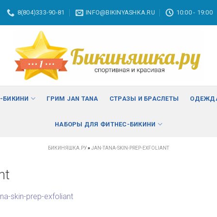
8(804)333-90-81
INFO@BIKINYASHKA.RU
10:00 - 19:00
С-БИКИНИ
ГРИМ JAN TANA
СТРАЗЫ И БРАСЛЕТЫ
ОДЕЖДА
НАБОРЫ ДЛЯ ФИТНЕС-БИКИНИ
БИКИНЯШКА.РУ
»
JAN-TANA-SKIN-PREP-EXFOLIANT
nt
ana-skin-prep-exfoliant