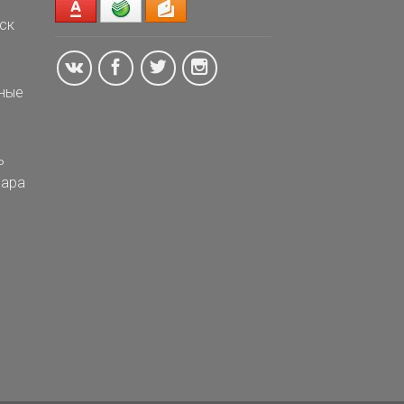
ск
ные
ь
ара