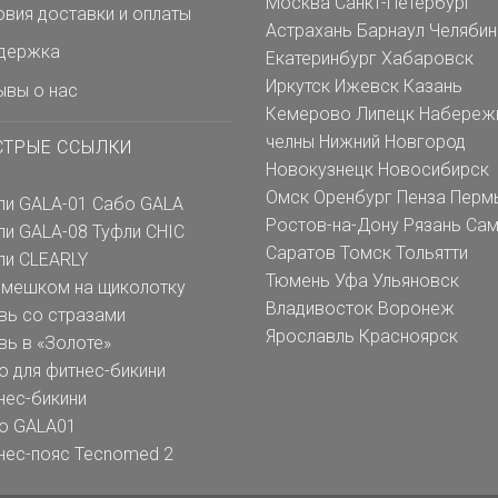
Москва
Санкт-Петербург
овия доставки и оплаты
Астрахань
Барнаул
Челябин
держка
Екатеринбург
Хабаровск
Иркутск
Ижевск
Казань
ывы о нас
Кемерово
Липецк
Набереж
челны
Нижний Новгород
СТРЫЕ ССЫЛКИ
Новокузнецк
Новосибирск
Омск
Оренбург
Пенза
Перм
ли GALA-01
Сабо GALA
Ростов-на-Дону
Рязань
Сам
ли GALA-08
Туфли CHIC
Саратов
Томск
Тольятти
ли CLEARLY
Тюмень
Уфа
Ульяновск
емешком на щиколотку
Владивосток
Воронеж
вь со стразами
Ярославль
Красноярск
вь в «Золоте»
о для фитнес-бикини
нес-бикини
о GALA01
нес-пояс Tecnomed 2