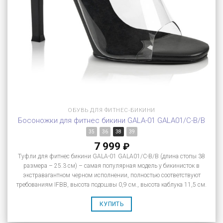
ОБУВЬ ДЛЯ ФИТНЕС-БИКИНИ
Босоножки для фитнес бикини GALA-01 GALA01/C-B/B
35
36
38
39
7 999
₽
Туфли для фитнес бикини GALA-01 GALA01/C-B/B (длина стопы 38
размера – 25.3 см) – самая популярная модель у бикинисток в
экстравагантном черном исполнении, полностью соответствуют
требованиям IFBB, высота подошвы 0,9 см., высота каблука 11,5 см.
КУПИТЬ