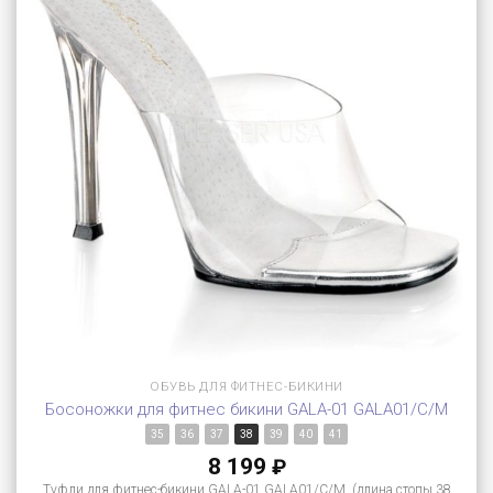
ОБУВЬ ДЛЯ ФИТНЕС-БИКИНИ
Босоножки для фитнес бикини GALA-01 GALA01/C/M
35
36
37
38
39
40
41
8 199
₽
Туфли для фитнес-бикини GALA-01 GALA01/C/M (длина стопы 38