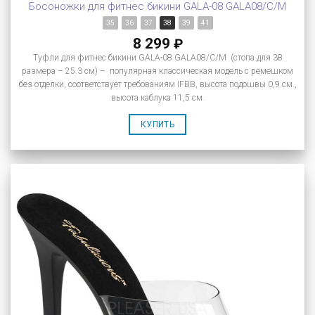
Босоножки для фитнес бикини GALA-08 GALA08/C/M
35
36
37
38
39
41
8 299
₽
Туфли для фитнес бикини GALA-08 GALA08/C/M (стопа для 38
размера – 25.3 см) – популярная классическая модель с ремешком
без отделки, соответствует требованиям IFBB, высота подошвы 0,9 см.,
высота каблука 11,5 см.
КУПИТЬ