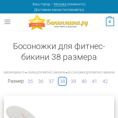
Skip
Ваш город
–
Москва
(
изменить
)
Доставим заказ
послезавтра
to
content
0
Босоножки для фитнес-
бикини 38 размера
БИКИНЯШКА.РУ
»
ОБУВЬ ДЛЯ ФИТНЕС-БИКИНИ
»
БОСОНОЖКИ ДЛЯ ФИТНЕС-БИКИНИ
Размер
35
36
37
38
39
40
41
42