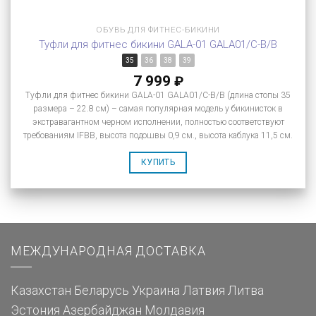
ОБУВЬ ДЛЯ ФИТНЕС-БИКИНИ
Туфли для фитнес бикини GALA-01 GALA01/C-B/B
35
36
38
39
7 999
₽
Туфли для фитнес бикини GALA-01 GALA01/C-B/B (длина стопы 35
размера – 22.8 см) – самая популярная модель у бикинисток в
экстравагантном черном исполнении, полностью соответствуют
требованиям IFBB, высота подошвы 0,9 см., высота каблука 11,5 см.
КУПИТЬ
МЕЖДУНАРОДНАЯ ДОСТАВКА
Казахстан
Беларусь
Украина
Латвия
Литва
Эстония
Азербайджан
Молдавия