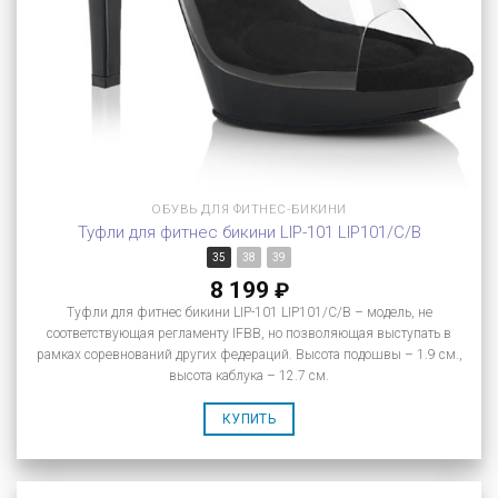
ОБУВЬ ДЛЯ ФИТНЕС-БИКИНИ
Туфли для фитнес бикини LIP-101 LIP101/C/B
35
38
39
8 199
₽
Туфли для фитнес бикини LIP-101 LIP101/C/B – модель, не
соответствующая регламенту IFBB, но позволяющая выступать в
рамках соревнований других федераций. Высота подошвы – 1.9 см.,
высота каблука – 12.7 см.
КУПИТЬ