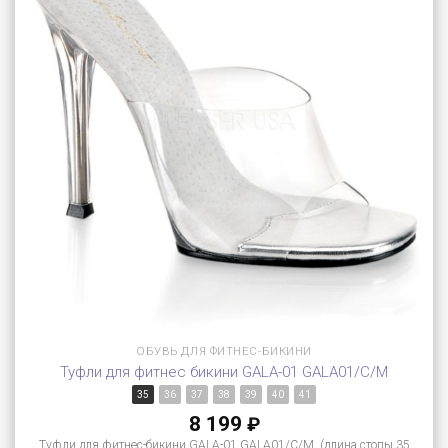
ОБУВЬ ДЛЯ ФИТНЕС-БИКИНИ
Туфли для фитнес бикини GALA-01 GALA01/C/M
35
36
37
38
39
40
41
8 199
₽
Туфли для фитнес-бикини GALA-01 GALA01/C/M (длина стопы 35