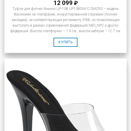
12 099
₽
Туфли для фитнес бикини LIP-108 LIP108DM/C/SMCRS – модель
босоножек на платформе, инкрустированной стразами (полная
закладка), не соответствующая регламенту IFBB, но позволяющая
выступать в рамках соревнований федераций NBC,NPC и других
федераций. Высота платформы – 1.9 см., высота каблука – 12.7 см.
КУПИТЬ