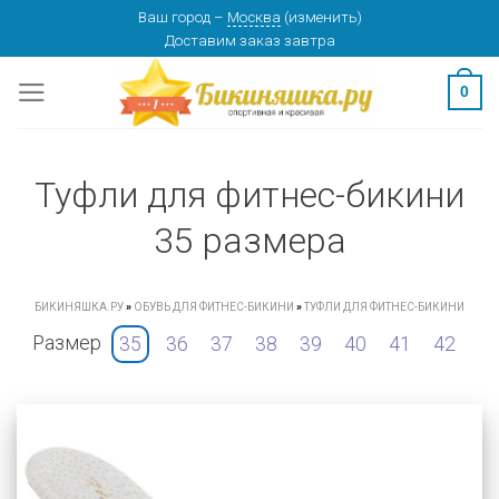
Skip
Ваш город
–
Москва
(
изменить
)
Доставим заказ
завтра
to
content
0
Туфли для фитнес-бикини
35 размера
БИКИНЯШКА.РУ
»
ОБУВЬ ДЛЯ ФИТНЕС-БИКИНИ
»
ТУФЛИ ДЛЯ ФИТНЕС-БИКИНИ
Размер
35
36
37
38
39
40
41
42