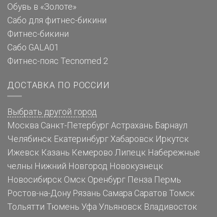
Обувь в «Золоте»
Сабо для фитнес-бикини
Фитнес-бикини
Сабо GALA01
Фитнес-пояс Tecnomed 2
ДОСТАВКА ПО РОССИИ
Выбрать другой город
Москва
Санкт-Петербург
Астрахань
Барнаул
Челябинск
Екатеринбург
Хабаровск
Иркутск
Ижевск
Казань
Кемерово
Липецк
Набережные
челны
Нижний Новгород
Новокузнецк
Новосибирск
Омск
Оренбург
Пенза
Пермь
Ростов-на-Дону
Рязань
Самара
Саратов
Томск
Тольятти
Тюмень
Уфа
Ульяновск
Владивосток