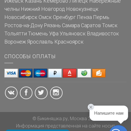
Ижевск
Казань
Кемерово
Липецк
Набережные
челны
Нижний Новгород
Новокузнецк
Новосибирск
Омск
Оренбург
Пенза
Пермь
Ростов-на-Дону
Рязань
Самара
Саратов
Томск
Тольятти
Тюмень
Уфа
Ульяновск
Владивосток
Воронеж
Ярославль
Красноярск
СПОСОБЫ ОПЛАТЫ
Напишите нам
© Бикиняшка.ру, Москва 2026
Информация представленная на сайте носит