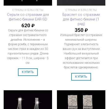
СТРАЗЫ И БРАСЛЕТЫ
СТРАЗЫ И БРАСЛЕТЫ
Серьги со стразами для
Браслет со стразами
фитнес-бикини EAR-SD
для фитнес-бикини (1
ряд)
620
₽
350
₽
Серьги для фитнес-бикини со
стразами экстравагантного
Изящный браслет со стразами
дизайна. Исполнение – в
минимальной ширины.
форме ромба, с переменным
Подчеркнет элегантность
числом страз в каждом из 30
ваших рук на выступлении.
горизонтальных рядов. Длина
Наибольший визуальный
сережек – 11.9 см, ширина - 3
эффект достигается при
см.
использовании нескольких
браслетов одновременно.
КУПИТЬ
КУПИТЬ