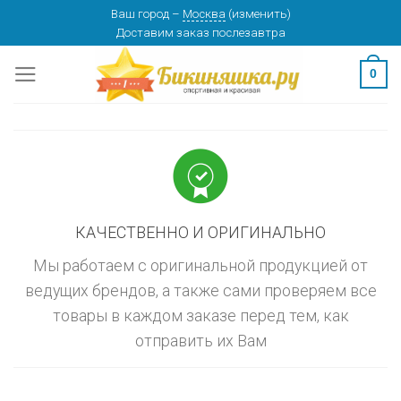
Skip
Ваш город
–
Москва
(
изменить
)
изменить
МОСКВА
Доставим заказ
послезавтра
to
content
0
КАЧЕСТВЕННО И ОРИГИНАЛЬНО
Мы работаем с оригинальной продукцией от
ведущих брендов, а также сами проверяем все
товары в каждом заказе перед тем, как
отправить их Вам