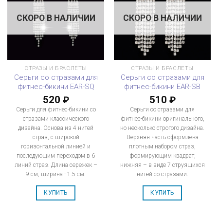
СКОРО В НАЛИЧИИ
СКОРО В НАЛИЧИИ
СТРАЗЫ И БРАСЛЕТЫ
СТРАЗЫ И БРАСЛЕТЫ
Серьги со стразами для
Серьги со стразами для
фитнес-бикини EAR-SQ
фитнес-бикини EAR-SB
520
510
₽
₽
Серьги для фитнес-бикини со
Серьги со стразами для
стразами классического
фитнес-бикини оригинального,
дизайна. Основа из 4 нитей
но несколько строгого дизайна.
страз, с широкой
Верхняя часть оформлена
горизонтальной линией и
плотным набором страз,
последующим переходом в 6
формирующим квадрат,
линий страз. Длина сережек –
нижняя – в виде 7 струящихся
9 см, ширина - 1.5 см.
нитей со стразами.
КУПИТЬ
КУПИТЬ