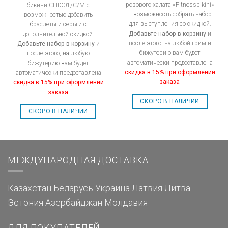
розового халата «Fitnessbikini»
бикини CHIC01/C/M с
+ возможность собрать набор
возможностью добавить
для выступления со скидкой.
браслеты и серьги с
Добавьте набор в корзину
и
дополнительной скидкой.
после этого, на любой грим и
Добавьте набор в корзину
и
бижутерию вам будет
после этого, на любую
автоматически предоставлена
бижутерию вам будет
скидка в 15% при оформлении
автоматически предоставлена
заказа
скидка в 15% при оформлении
заказа
СКОРО В НАЛИЧИИ
СКОРО В НАЛИЧИИ
МЕЖДУНАРОДНАЯ ДОСТАВКА
Казахстан
Беларусь
Украина
Латвия
Литва
Эстония
Азербайджан
Молдавия
ДЛЯ ПОКУПАТЕЛЕЙ