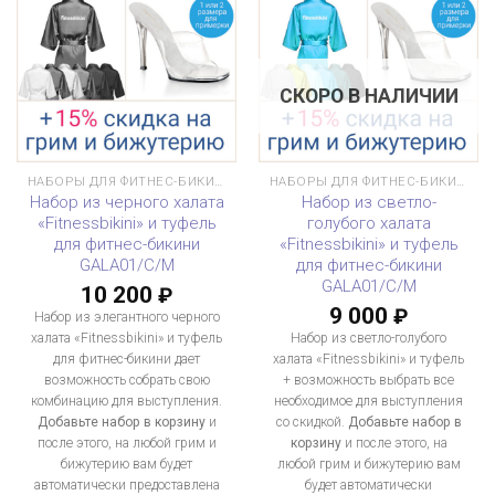
СКОРО В НАЛИЧИИ
НАБОРЫ ДЛЯ ФИТНЕС-БИКИНИ
НАБОРЫ ДЛЯ ФИТНЕС-БИКИНИ
Набор из черного халата
Набор из светло-
«Fitnessbikini» и туфель
голубого халата
для фитнес-бикини
«Fitnessbikini» и туфель
GALA01/C/M
для фитнес-бикини
GALA01/C/M
10 200
₽
9 000
₽
Набор из элегантного черного
халата «Fitnessbikini» и туфель
Набор из светло-голубого
для фитнес-бикини дает
халата «Fitnessbikini» и туфель
возможность собрать свою
+ возможность выбрать все
комбинацию для выступления.
необходимое для выступления
Добавьте набор в корзину
и
со скидкой.
Добавьте набор в
после этого, на любой грим и
корзину
и после этого, на
бижутерию вам будет
любой грим и бижутерию вам
автоматически предоставлена
будет автоматически