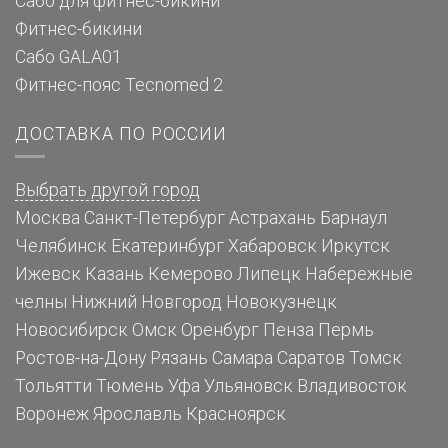
Сабо для фитнес-бикини
Фитнес-бикини
Сабо GALA01
Фитнес-пояс Tecnomed 2
ДОСТАВКА ПО РОССИИ
Выбрать другой город
Москва
Санкт-Петербург
Астрахань
Барнаул
Челябинск
Екатеринбург
Хабаровск
Иркутск
Ижевск
Казань
Кемерово
Липецк
Набережные
челны
Нижний Новгород
Новокузнецк
Новосибирск
Омск
Оренбург
Пенза
Пермь
Ростов-на-Дону
Рязань
Самара
Саратов
Томск
Тольятти
Тюмень
Уфа
Ульяновск
Владивосток
Воронеж
Ярославль
Красноярск