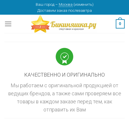
Skip
Ваш город
–
Москва
(
изменить
)
изменить
МОСКВА
Доставим заказ
послезавтра
to
content
0
КАЧЕСТВЕННО И ОРИГИНАЛЬНО
Мы работаем с оригинальной продукцией от
ведущих брендов, а также сами проверяем все
товары в каждом заказе перед тем, как
отправить их Вам