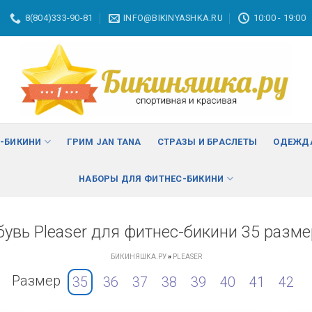
8(804)333-90-81
INFO@BIKINYASHKA.RU
10:00 - 19:00
С-БИКИНИ
ГРИМ JAN TANA
СТРАЗЫ И БРАСЛЕТЫ
ОДЕЖДА
НАБОРЫ ДЛЯ ФИТНЕС-БИКИНИ
бувь Pleaser для фитнес-бикини 35 разме
БИКИНЯШКА.РУ
»
PLEASER
Размер
35
36
37
38
39
40
41
42