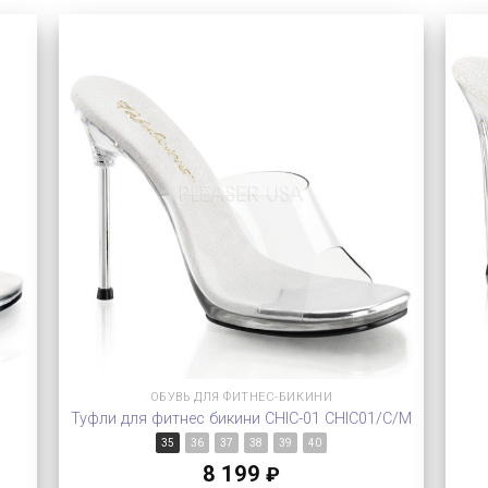
ОБУВЬ ДЛЯ ФИТНЕС-БИКИНИ
Туфли для фитнес бикини CHIC-01 CHIC01/C/M
35
36
37
38
39
40
8 199
₽