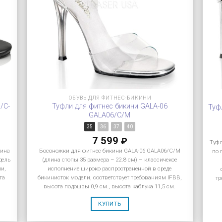
ОБУВЬ ДЛЯ ФИТНЕС-БИКИНИ
/C-
Туфли для фитнес бикини GALA-06
Туф
GALA06/C/M
35
36
37
40
7 599
₽
Туфл
лина
Босоножки для фитнес бикини GALA-06 GALA06/C/M
по 
дель
(длина стопы 35 размера – 22.8 см) – классичекое
ии,
исполнение широко распространенной в среде
та
бикинисток модели, соответствует требованиям IFBB,
тр
высота подошвы 0,9 см., высота каблука 11,5 см.
КУПИТЬ