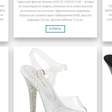
Туфли для фитнес бикини CHIC-01 CHIC01/C/M – вторая
ина
Ту
по популярности модель у бикинисток в классическом
дель
длин
исполнении на шпильке с фронтальным подъемом.
тью
по
Полностью соответствуют требованиям IFBB, высота
0,9
соо
подошвы 0,9 см., высота каблука 11,5 см.
КУПИТЬ