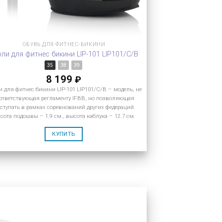
ОБУВЬ ДЛЯ ФИТНЕС-БИКИНИ
ли для фитнес бикини LIP-101 LIP101/C/B
35
38
39
8 199
₽
 для фитнес бикини LIP-101 LIP101/C/B – модель, не
ответствующая регламенту IFBB, но позволяющая
ступать в рамках соревнований других федераций.
сота подошвы – 1.9 см., высота каблука – 12.7 см.
КУПИТЬ