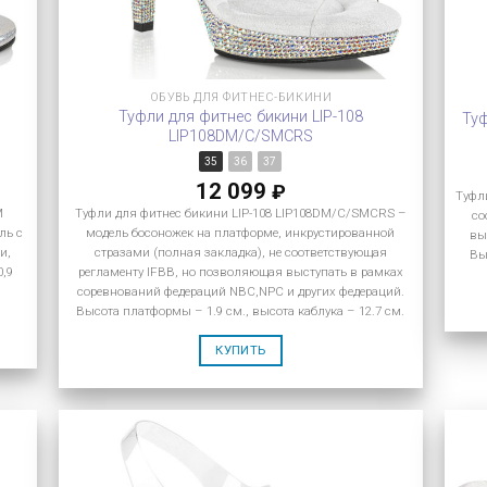
ОБУВЬ ДЛЯ ФИТНЕС-БИКИНИ
Туфли для фитнес бикини LIP-108
Туф
LIP108DM/C/SMCRS
35
36
37
12 099
₽
Туфли
M
Туфли для фитнес бикини LIP-108 LIP108DM/C/SMCRS –
со
ль с
модель босоножек на платформе, инкрустированной
вы
и,
стразами (полная закладка), не соответствующая
Вы
0,9
регламенту IFBB, но позволяющая выступать в рамках
соревнований федераций NBC,NPC и других федераций.
Высота платформы – 1.9 см., высота каблука – 12.7 см.
КУПИТЬ