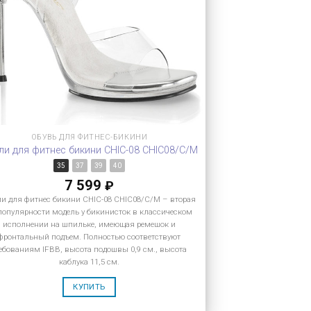
ОБУВЬ ДЛЯ ФИТНЕС-БИКИНИ
ли для фитнес бикини CHIC-08 CHIC08/C/M
35
37
39
40
7 599
₽
и для фитнес бикини CHIC-08 CHIC08/C/M – вторая
популярности модель у бикинисток в классическом
исполнении на шпильке, имеющая ремешок и
фронтальный подъем. Полностью соответствуют
ебованиям IFBB, высота подошвы 0,9 см., высота
каблука 11,5 см.
КУПИТЬ