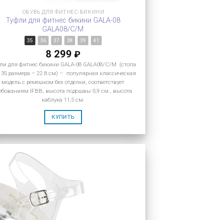
ОБУВЬ ДЛЯ ФИТНЕС-БИКИНИ
Туфли для фитнес бикини GALA-08
GALA08/C/M
35
36
37
38
39
41
8 299
₽
ли для фитнес бикини GALA-08 GALA08/C/M (стопа
 35 размера – 22.8 см) – популярная классическая
модель с ремешком без отделки, соответствует
ебованиям IFBB, высота подошвы 0,9 см., высота
каблука 11,5 см.
КУПИТЬ