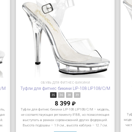
ОБУВЬ ДЛЯ ФИТНЕС-БИКИНИ
C/M
Туфли для фитнес бикини LIP-108 LIP108/C/M
35
36
38
39
8 399
₽
ель,
Туфли для фитнес бикини LIP-108 LIP108/C/M – модель,
Ту
щая
не соответствующая регламенту IFBB, но позволяющая
моде
й.
выступать в рамках соревнований других федераций.
час
м.
Высота подошвы – 1.9 см., высота каблука – 12.7 см.