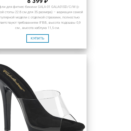
8 399
₽
фли для фитнес бикини GALA-01 GALA01SD/C/M (с
ой стопы 22.8 см для 35 размера) – вариация самой
пулярной модели с отделкой стразами, полностью
тветствуют требованиям IFBB, высота подошвы 0,9
см., высота каблука 11,5 см.
КУПИТЬ