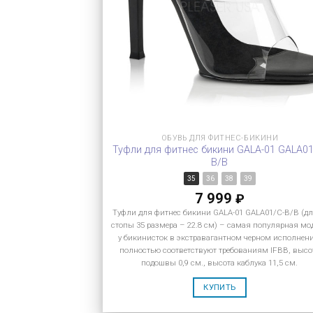
ОБУВЬ ДЛЯ ФИТНЕС-БИКИНИ
Туфли для фитнес бикини GALA-01 GALA01
B/B
35
36
38
39
7 999
₽
Туфли для фитнес бикини GALA-01 GALA01/C-B/B (д
стопы 35 размера – 22.8 см) – самая популярная мо
у бикинисток в экстравагантном черном исполнен
полностью соответствуют требованиям IFBB, высо
подошвы 0,9 см., высота каблука 11,5 см.
КУПИТЬ