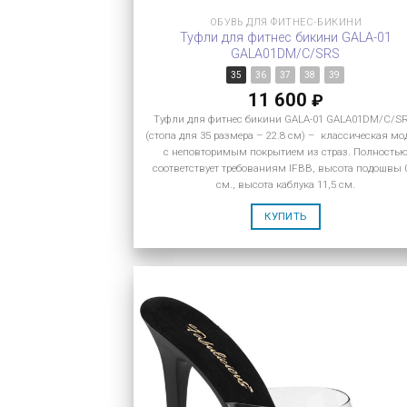
ОБУВЬ ДЛЯ ФИТНЕС-БИКИНИ
Туфли для фитнес бикини GALA-01
GALA01DM/C/SRS
35
36
37
38
39
11 600
₽
Туфли для фитнес бикини GALA-01 GALA01DM/C/S
(стопа для 35 размера – 22.8 см) – классическая мо
с неповторимым покрытием из страз. Полность
соответствует требованиям IFBB, высота подошвы 
см., высота каблука 11,5 см.
КУПИТЬ