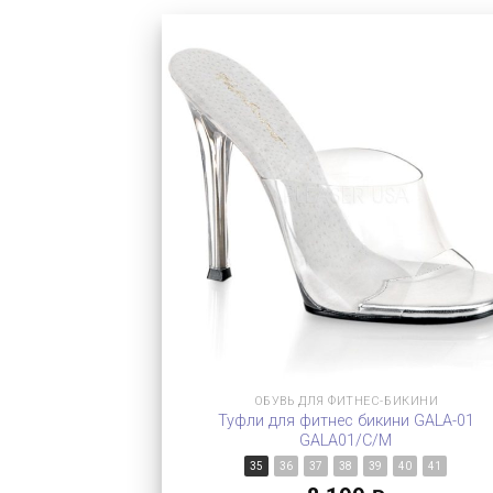
ОБУВЬ ДЛЯ ФИТНЕС-БИКИНИ
Туфли для фитнес бикини GALA-01
GALA01/C/M
35
36
37
38
39
40
41