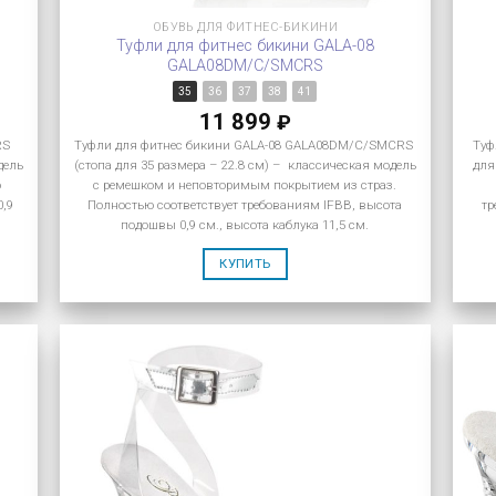
ОБУВЬ ДЛЯ ФИТНЕС-БИКИНИ
Туфли для фитнес бикини GALA-08
GALA08DM/C/SMCRS
35
36
37
38
41
11 899
₽
RS
Туфли для фитнес бикини GALA-08 GALA08DM/C/SMCRS
Туф
дель
(стопа для 35 размера – 22.8 см) – классическая модель
для
ю
с ремешком и неповторимым покрытием из страз.
0,9
Полностью соответствует требованиям IFBB, высота
тр
подошвы 0,9 см., высота каблука 11,5 см.
КУПИТЬ