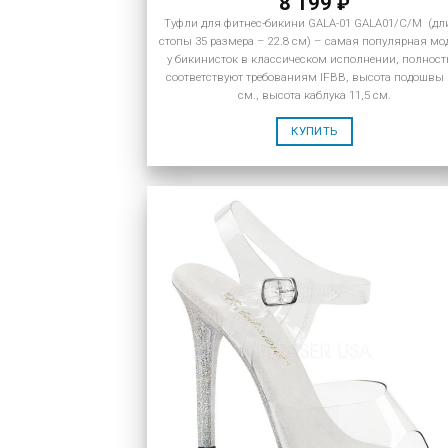
8 199
₽
Туфли для фитнес-бикини GALA-01 GALA01/C/M (дл
стопы 35 размера – 22.8 см) – самая популярная мо
у бикинисток в классическом исполнении, полнос
соответствуют требованиям IFBB, высота подошвы 
см., высота каблука 11,5 см.
КУПИТЬ