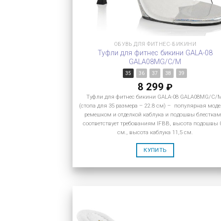
ОБУВЬ ДЛЯ ФИТНЕС-БИКИНИ
Туфли для фитнес бикини GALA-08
GALA08MG/C/M
35
36
37
38
39
8 299
₽
Туфли для фитнес бикини GALA-08 GALA08MG/C/
(стопа для 35 размера – 22.8 см) – популярная моде
ремешком и отделкой каблука и подошвы блесткам
соответствует требованиям IFBB, высота подошвы 
см., высота каблука 11,5 см.
КУПИТЬ