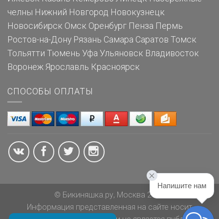
челны
Нижний Новгород
Новокузнецк
Новосибирск
Омск
Оренбург
Пенза
Пермь
Ростов-на-Дону
Рязань
Самара
Саратов
Томск
Тольятти
Тюмень
Уфа
Ульяновск
Владивосток
Воронеж
Ярославль
Красноярск
СПОСОБЫ ОПЛАТЫ
Напишите нам
© Бикиняшка.ру, Москва 2026
Информация представленная на сайте носит