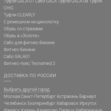
Туфли GALA-01
Сабо GALA
Туфли GALA-08
Туфли
CHIC
Туфли CLEARLY
С ремешком на щиколотку
Обувь со стразами
Обувь в «Золоте»
Сабо для фитнес-бикини
Фитнес-бикини
Сабо GALA01
Фитнес-пояс Tecnomed 2
ДОСТАВКА ПО РОССИИ
Выбрать другой город
Москва
Санкт-Петербург
Астрахань
Барнаул
Челябинск
Екатеринбург
Хабаровск
Иркутск
Ижевск
Казань
Кемерово
Липецк
Набережные