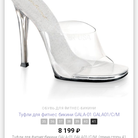
ОБУВЬ ДЛЯ ФИТНЕС-БИКИНИ
Туфли для фитнес бикини GALA-01 GALA01/C/M
35
36
37
38
39
40
41
8 199
₽
Туфли для фитнес-бикини GALA-01 GALA01/C/M (длина стопы 41