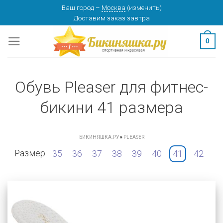
Skip
Ваш город
–
Москва
(
изменить
)
Доставим заказ
завтра
to
content
0
Обувь Pleaser для фитнес-
бикини 41 размера
БИКИНЯШКА.РУ
»
PLEASER
Размер
35
36
37
38
39
40
41
42