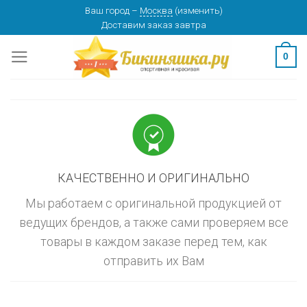
Skip
Ваш город
–
Москва
(
изменить
)
изменить
МОСКВА
Доставим заказ
завтра
to
content
0
КАЧЕСТВЕННО И ОРИГИНАЛЬНО
Мы работаем с оригинальной продукцией от
ведущих брендов, а также сами проверяем все
товары в каждом заказе перед тем, как
отправить их Вам