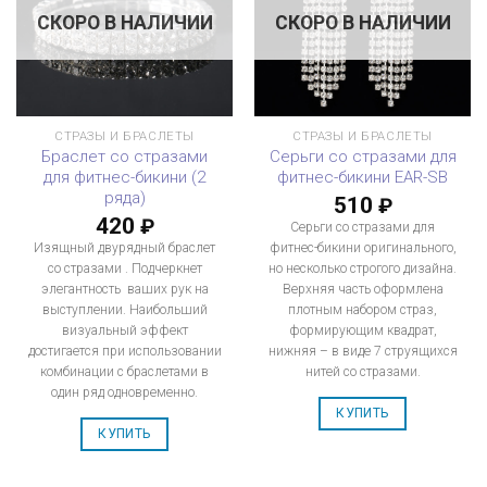
СКОРО В НАЛИЧИИ
СКОРО В НАЛИЧИИ
СТРАЗЫ И БРАСЛЕТЫ
СТРАЗЫ И БРАСЛЕТЫ
Браслет со стразами
Серьги со стразами для
для фитнес-бикини (2
фитнес-бикини EAR-SB
ряда)
510
₽
420
₽
Серьги со стразами для
Изящный двурядный браслет
фитнес-бикини оригинального,
со стразами . Подчеркнет
но несколько строгого дизайна.
элегантность ваших рук на
Верхняя часть оформлена
выступлении. Наибольший
плотным набором страз,
визуальный эффект
формирующим квадрат,
достигается при использовании
нижняя – в виде 7 струящихся
комбинации с браслетами в
нитей со стразами.
один ряд одновременно.
КУПИТЬ
КУПИТЬ