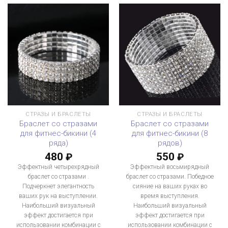
СТРАЗЫ И БРАСЛЕТЫ
СТРАЗЫ И БРАСЛЕТЫ
Браслет со стразами
Браслет со стразами
для фитнес-бикини (4
для фитнес-бикини (8
ряда)
рядов)
480
550
₽
₽
Эффектный четырехрядный
Эффектный восьмирядный
браслет со стразами .
браслет со стразами. Победное
Подчеркнет элегантность
сияние на ваших руках во
ваших рук на выступлении.
время выступления.
Наибольший визуальный
Наибольший визуальный
эффект достигается при
эффект достигается при
использовании комбинации с
использовании комбинации с