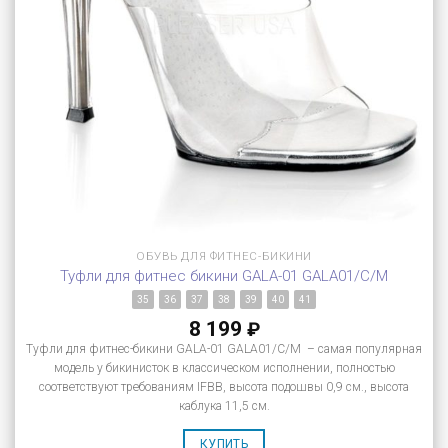
ОБУВЬ ДЛЯ ФИТНЕС-БИКИНИ
Туфли для фитнес бикини GALA-01 GALA01/C/M
35
36
37
38
39
40
41
8 199
₽
Туфли для фитнес-бикини GALA-01 GALA01/C/M – самая популярная
модель у бикинисток в классическом исполнении, полностью
соответствуют требованиям IFBB, высота подошвы 0,9 см., высота
каблука 11,5 см.
КУПИТЬ