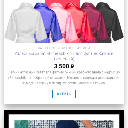
ХАЛАТЫ ДЛЯ ФИТНЕС-БИКИНИ
Атласный халат «Fitnessbikini» для фитнес-бикини
(красный)
3 500
₽
Легкий атласный халат для фитнес-бикини красного цвета с надписью
«Fitnessbikini», набранной стразами. Идеально подходит для ожидания
выхода на сцену или отдыха после нанесения грима.
КУПИТЬ