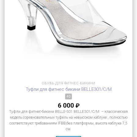
ОБУВЬ ДЛЯ ФИТНЕС-БИКИНИ
Туфли для фитнес бикини BELLE301/C/M
40
6 000
₽
Туфли для фитнес-бикини BELLE-301 BELLE301/C/M – классическая
модель соревновательных туфель на невысоком каблуке , полностью
соответствуют требованиям IFBB,без платформы, высота каблука 7,5
см.