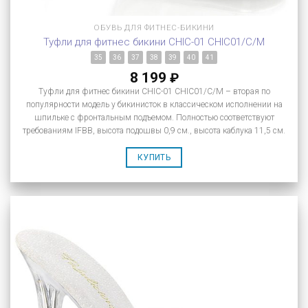
ОБУВЬ ДЛЯ ФИТНЕС-БИКИНИ
Туфли для фитнес бикини CHIC-01 CHIC01/C/M
35
36
37
38
39
40
41
8 199
₽
Туфли для фитнес бикини CHIC-01 CHIC01/C/M – вторая по
популярности модель у бикинисток в классическом исполнении на
шпильке с фронтальным подъемом. Полностью соответствуют
требованиям IFBB, высота подошвы 0,9 см., высота каблука 11,5 см.
КУПИТЬ