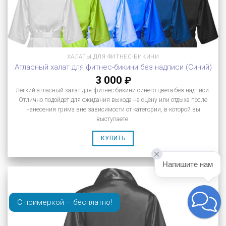
ХАЛАТЫ ДЛЯ ФИТНЕС-БИКИНИ
Атласный халат для фитнес-бикини без надписи (Синий)
3 000
₽
Легкий атласный халат для фитнес-бикини синего цвета без надписи.
Отлично подойдет для ожидания выхода на сцену или отдыха после
нанесения грима вне зависимости от категории, в которой вы
выступаете.
КУПИТЬ
Напишите нам
С примеркой – бесплатно!